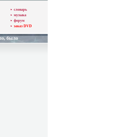
словарь
музыка
форум
заказ DVD
ло, было