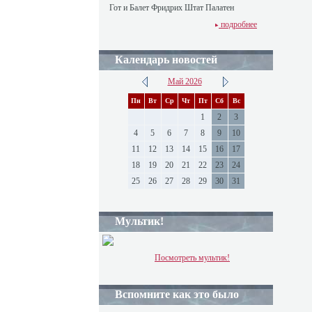
Гот и Балет Фридрих Штат Палатен
подробнее
Календарь новостей
Май 2026
Пн
Вт
Ср
Чт
Пт
Сб
Вс
1
2
3
4
5
6
7
8
9
10
11
12
13
14
15
16
17
18
19
20
21
22
23
24
25
26
27
28
29
30
31
Мультик!
Посмотреть мультик!
Вспомните как это было