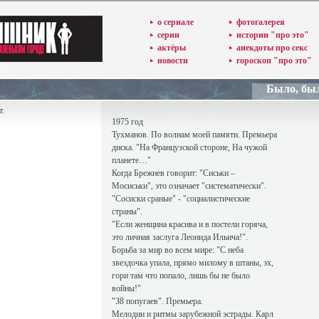
о сериале
фотогалерея
серии
истории "про это"
актёры
анекдоты про секс
новости
гороскоп "про это"
Было, бы
т.
1975 год
Тухманов. По волнам моей памяти. Премьера
диска. "На Французской стороне, На чужой
планете…"
Когда Брежнев говорит: "Сиськи –
Мосиськи", это означает "систематически".
"Сосиски сраные" - "социалистические
страны".
"Если женщина красива и в постели горяча,
это личная заслуга Леонида Ильича!".
Борьба за мир во всем мире: "С неба
звездочка упала, прямо милому в штаны, эх,
гори там что попало, лишь бы не было
войны!"
"З8 попугаев". Премьера.
Мелодии и ритмы зарубежной эстрады. Карл