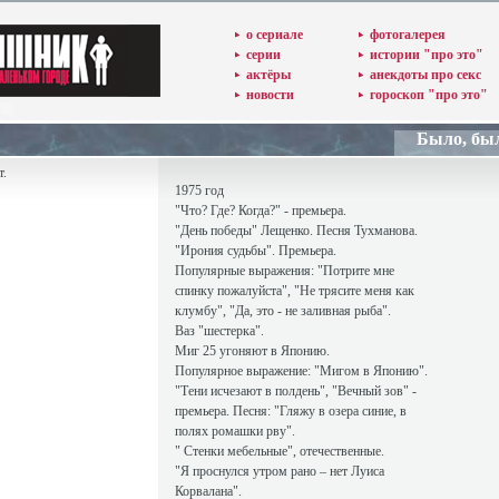
о сериале
фотогалерея
серии
истории "про это"
актёры
анекдоты про секс
новости
гороскоп "про это"
Было, бы
т.
1975 год
"Что? Где? Когда?" - премьера.
"День победы" Лещенко. Песня Тухманова.
"Ирония судьбы". Премьера.
Популярные выражения: "Потрите мне
спинку пожалуйста", "Не трясите меня как
клумбу", "Да, это - не заливная рыба".
Ваз "шестерка".
Миг 25 угоняют в Японию.
Популярное выражение: "Мигом в Японию".
"Тени исчезают в полдень", "Вечный зов" -
премьера. Песня: "Гляжу в озера синие, в
полях ромашки рву".
" Cтенки мебельные", отечественные.
"Я проснулся утром рано – нет Луиса
Корвалана".