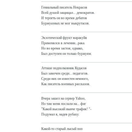
Гениальный писатель Некрасов
Всей душой защищал... демократов.
И терпеть он во время дебатов
Буржуазных не мог выкрутасов.
Экзотический фрукт маракуйя
Применялся в лечении...рака.
Но во время застоя, однако,
Был доступен он только буржуям.
Атташе подполковник Кудасов
Был замечен среди... педагогов.
Среди них он известен немного,
Как писатель военных рассказов.
Вчера зашел на сервер Yahoo,
Но там меня послали на... фиг
"Какой высокий нынче трафик! "-
Подумал я, надев рубаху.
Какой-то старый лысый поп