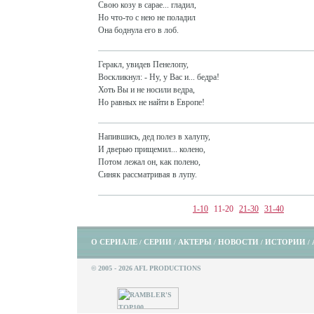
Свою козу в сарае... гладил,
Но что-то с нею не поладил
Она боднула его в лоб.
Геракл, увидев Пенелопу,
Воскликнул: - Ну, у Вас и... бедра!
Хоть Вы и не носили ведра,
Но равных не найти в Европе!
Напившись, дед полез в халупу,
И дверью прищемил... колено,
Потом лежал он, как полено,
Синяк рассматривая в лупу.
1-10
11-20
21-30
31-40
О СЕРИАЛЕ
СЕРИИ
АКТЕРЫ
НОВОСТИ
ИСТОРИИ
/
/
/
/
/
© 2005 - 2026 AFL PRODUCTIONS