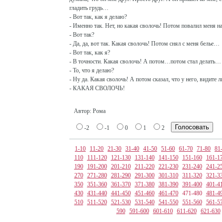
гладить грудь…
- Вот так, как я делаю?
- Именно так. Нет, но какая сволочь! Потом повалил меня 
- Вот так?
- Да, да, вот так. Какая сволочь! Потом снял с меня белье…
- Вот так, как я?
- В точности. Какая сволочь! А потом…потом стал делать…
- То, что я делаю?
- Ну да. Какая сволочь! А потом сказал, что у него, видите 
- КАКАЯ СВОЛОЧЬ!
Автор: Рома
-2
-1
0
1
2
1-10
11-20
21-30
31-40
41-50
51-60
61-70
71-80
81
110
111-120
121-130
131-140
141-150
151-160
161-1
190
191-200
201-210
211-220
221-230
231-240
241-2
270
271-280
281-290
291-300
301-310
311-320
321-3
350
351-360
361-370
371-380
381-390
391-400
401-4
430
431-440
441-450
451-460
461-470
471-480
481-4
510
511-520
521-530
531-540
541-550
551-560
561-5
590
591-600
601-610
611-620
621-630