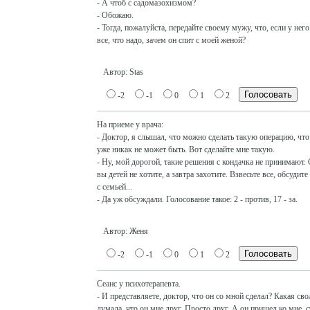
- А чтоб с садомазохизмом?
- Обожаю.
- Тогда, пожалуйста, передайте своему мужу, что, если у него
все, что надо, зачем он спит с моей женой?
Автор: Stas
-2
-1
0
1
2
На приеме у врача:
- Доктор, я слышал, что можно сделать такую операцию, что
уже никак не может быть. Вот сделайте мне такую.
- Ну, мой дорогой, такие решения с кондачка не принимают.
вы детей не хотите, а завтра захотите. Взвесьте все, обсудите
с семьей...
- Да уж обсуждали. Голосование такое: 2 - против, 17 - за.
Автор: Женя
-2
-1
0
1
2
Сеанс у психотерапевта.
- И представляете, доктор, что он со мной сделал? Какая сво
думала, что он мне друг. Просто друг. А он пришел ко мне, 