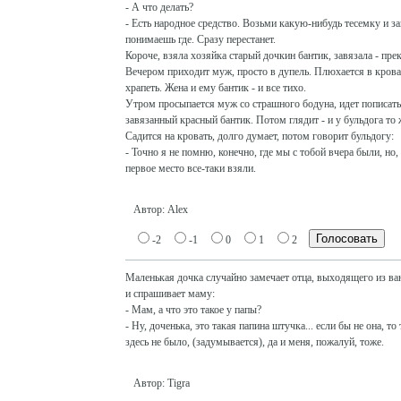
- А что делать?
- Есть народное средство. Возьми какую-нибудь тесемку и з
понимаешь где. Сразу перестанет.
Короче, взяла хозяйка старый дочкин бантик, завязала - пре
Вечером приходит муж, просто в дупель. Плюхается в крова
храпеть. Жена и ему бантик - и все тихо.
Утром просыпается муж со страшного бодуна, идет пописать
завязанный красный бантик. Потом глядит - и у бульдога то 
Садится на кровать, долго думает, потом говорит бульдогу:
- Точно я не помню, конечно, где мы с тобой вчера были, но,
первое место все-таки взяли.
Автор: Alex
-2
-1
0
1
2
Маленькая дочка случайно замечает отца, выходящего из ва
и спрашивает маму:
- Мам, а что это такое у папы?
- Ну, доченька, это такая папина штучка... если бы не она, то
здесь не было, (задумывается), да и меня, пожалуй, тоже.
Автор: Tigra