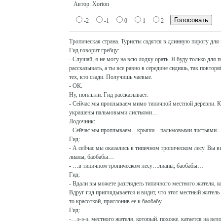
Автор: Xorton
-2
-1
0
1
2
Тропическая страна. Туристы садятся в длинную пирогу для 
Гид говорит гребцу:
- Слушай, я не могу на всю лодку орать. Я буду только для 
рассказывать, а ты все равно в середине сидишь, так повтор
тех, кто сзади. Получишь чаевые.
- ОК.
Ну, поплыли. Гид рассказывает:
- Сейчас мы проплываем мимо типичной местной деревни.
украшены пальмовыми листьями…
Лодочник:
- Сейчас мы проплываем…крыши…пальмовыми листьями
Гид:
- А сейчас мы оказались в типичном тропическом лесу. Вы в
лианы, баобабы…
- …в типичном тропическом лесу…лианы, баобабы…
Гид:
- Вдали вы можете разглядеть типичного местного жителя,
Вдруг гид приглядывается и видит, что этот местный житель 
то красоткой, прислонив ее к баобабу.
Гид:
-…э-э-э, местного жителя, который, похоже, катается на вел