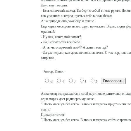
обратно - столько времени теряешь, а тут урожай надо убират
Друг ему говорит:
- Есть отличный выход. Ты бери с собой в поле ружье. Догов
как услышит выстрел, пусть к тебе в поле бежит.
А на природе оно даже еще и лучше.
Еще через месяц опять этот друг приезжает. Видит, сидит фер
мрачный.
- Ну как, совет мой помог?
- Да, неплохо так все было.
- А ты чего мрачный такой? А жена твоя где?
- Да уж неделю, как дома не показывается. С тех пор, как о
открыли.
Автор: Dimon
-2
-1
0
1
2
Авианосец возвращается в свой порт после длительного пла
один моряк дает радиограмму жене:
"Шесть месяцев без секса. В твоих интересах придти меня в
трапу."
Приходит ответ:
"Шесть месяцев без секса. В твоих интересах сойти с трапа 