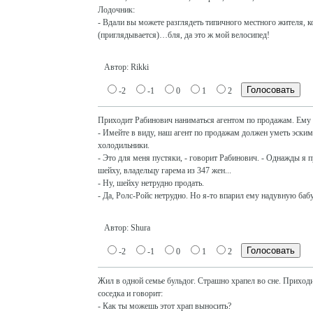
Лодочник:
- Вдали вы можете разглядеть типичного местного жителя, 
(приглядывается)…бля, да это ж мой велосипед!
Автор: Rikki
-2
-1
0
1
2
Приходит Рабинович наниматься агентом по продажам. Ему 
- Имейте в виду, наш агент по продажам должен уметь эским
холодильники.
- Это для меня пустяки, - говорит Рабинович. - Однажды я 
шейху, владельцу гарема из 347 жен...
- Ну, шейху нетрудно продать.
- Да, Ролс-Ройс нетрудно. Но я-то впарил ему надувную бабу.
Автор: Shura
-2
-1
0
1
2
Жил в одной семье бульдог. Страшно храпел во сне. Приходи
соседка и говорит:
- Как ты можешь этот храп выносить?