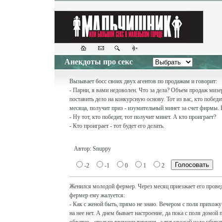
Анекдоты про секс
Вызывает босс своих двух агентов по продажам и говорит:
- Парни, я вами недоволен. Что за дела? Объем продаж миз
поставить дело на конкурсную основу. Тот из вас, кто победи
месяца, получит приз - изумительный минет за счет фирмы. 
- Ну тот, кто победит, тот получит минет. А кто проиграет?
- Кто проиграет - тот будет его делать.
Автор: Snuppy
-2
-1
0
1
2
Женился молодой фермер. Через месяц приезжает его провед
фермер ему жалуется:
- Как с женой быть, прямо не знаю. Вечером с поля прихожу
на нее нет. А днем бывает настроение, да пока с поля домой 