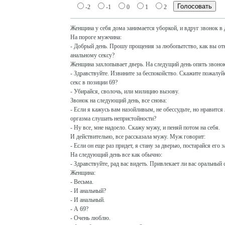
-2
-1
0
1
2
Женщина у себя дома занимается уборкой, и вдруг звонок в 
На пороге мужчина:
- Добрый день. Прошу прощения за любопытство, как вы отн
анальному сексу?
Женщина захлопывает дверь. На следущий день опять звонок
- Здравствуйте. Извините за беспокойство. Скажите пожалуй
секс в позиции 69?
- Убирайся, сволочь, или милицию вызову.
Звонок на следующий день, все снова:
- Если я кажусь вам назойливым, не обессудьте, но нравится
оргазма слушать непристойности?
- Ну все, мне надоело. Скажу мужу, и пеняй потом на себя.
И действительно, все рассказала мужу. Муж говорит:
- Если он еще раз придет, я стану за дверью, постарайся его 
На следующий день все как обычно:
- Здравствуйте, рад вас видеть. Привлекает ли вас оральный 
Женщина:
- Весьма.
- И анальный?
- И анальный.
- А 69?
- Очень люблю.