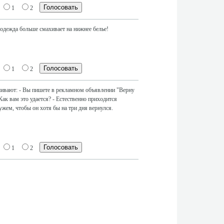
1
2
я одежда больше смахивает на нижнее белье!
1
2
шивают: - Вы пишете в рекламном объявлении "Верну
Как вам это удается? - Естественно приходится
ужем, чтобы он хотя бы на три дня вернулся.
1
2