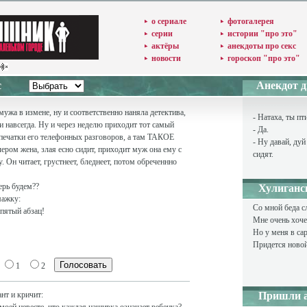
о сериале
фотогалерея
серии
истории "про это"
актёры
анекдоты про секс
новости
гороскоп "про это"
 секс
Анекдот дн
мужа в измене, ну и соответственно наняла детектива,
- Натаха, ты п
 и навсегда. Ну и через неделю приходит тот самый
- Да.
спечатки его телефонных разговоров, а там ТАКОЕ
- Ну давай, дуй
ром жена, злая есно сидит, приходит муж она ему с
сидят.
 Он читает, грустнеет, бледнеет, потом обреченнно
ерь будем??
Хулиганс
мажку:
Со мной беда с
ь пятый абзац!
Мне очень хочет
Но у меня в сар
Придется новой
1
2
нт и кричит:
Пришли а