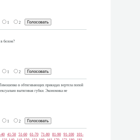
1
2
 в белом?
1
2
Тимошенко в обтягивающих прикидах вертела попой
сексуально вытягивая губки. Экономика не
1
2
-40
41-50
51-60
61-70
71-80
81-90
91-100
101-