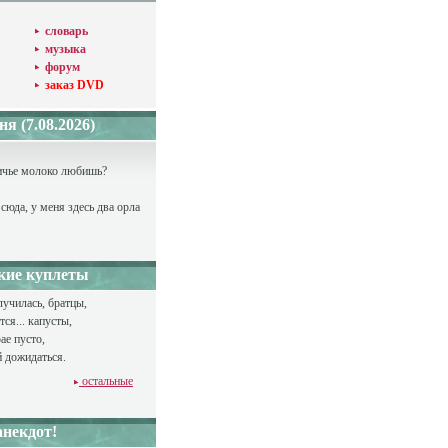
словарь
музыка
форум
заказ DVD
я (7.08.2026)
тичье молоко любишь?
 сюда, у меня здесь два орла
кие куплеты
лучилась, братцы,
ся... капусты,
ае пусто,
 дожидаться.
остальные
некдот!