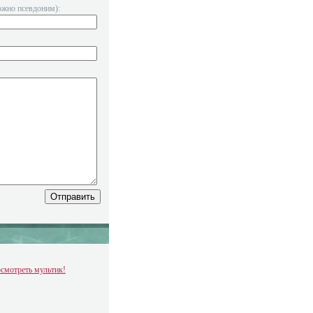
ожно псевдоним):
смотреть мультик!