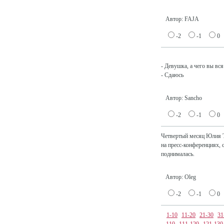
Автор: FAJA
-2
-1
0
- Девушка, а чего вы вся
- Сдаюсь
Автор: Sancho
-2
-1
0
Четвертый месяц Юлия 
на пресс-конференциях, 
поднималась.
Автор: Oleg
-2
-1
0
1-10
11-20
21-30
31