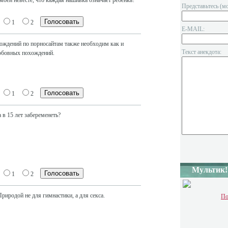
 моей невесте, что каждая нашивка означает ребенка?
Представьтесь (м
1
2
E-MAIL:
ождений по порносайтам также необходим как и
Текст анекдота:
юбовных похождений.
1
2
 в 15 лет забеременеть?
Мультик!
1
2
риродой не для гимнастики, а для секса.
По