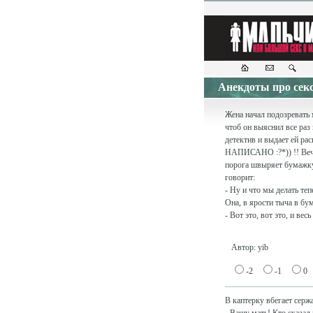
Анекдоты про
Жена начал подозревать 
чтоб он выяснил все раз
детектив и выдает ей ра
НАПИСАНО :?*)) !! Вече
порога швыряет бумажку.
говорит:
- Ну и что мы делать теп
Она, в ярости тыча в бу
- Вот это, вот это, и вес
Автор: yib
-2
-1
0
В каптерку вбегает сержа