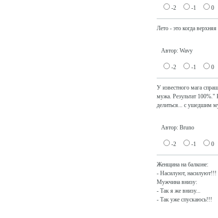
-2
-1
0
Лето - это когда верхня
Автор: Wavy
-2
-1
0
У известного мага спра
мужа. Результат 100%." 
делиться... с ушедшим м
Автор: Bruno
-2
-1
0
Женщина на балконе:
- Насилуют, насилуют!!!
Мужчина внизу:
- Так я же внизу...
- Так уже спускаюсь!!!