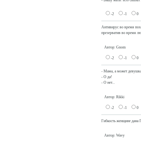
- Вашу мать! Кто сказал
-2
-1
0
Антивирус во время пох
презерватив во время л
Автор: Gnom
-2
-1
0
- Мама, а может девушка
- О да!
- О нет...
Автор: Rikki
-2
-1
0
Гибкость женщине дана П
Автор: Wavy