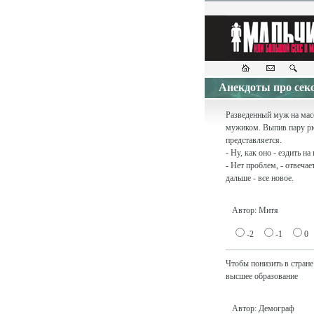
Анекдоты про
Разведенный муж на ма
мужиком. Выпив пару рю
представляется.
- Ну, как оно - ездить н
- Нет проблем, - отвечае
дальше - все новое.
Автор: Митя
-2
-1
0
Чтобы понизить в стран
высшее образование
Автор: Демограф