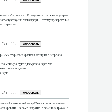
1
2
чные клубы, записи... В результате спишь нерегулярно
 Иногда чувствуешь дискомфорт. Поэтому презервативы
м открытием...
1
2
ерь, ему открывает красивая женщина в небрежно
 что мой муж будет здесь ровно через час.
ичего с вами не делаю.
о идет!
1
2
ываемый эротический вечер!Она-в красивом нижнем
кой кровати.Я-в доме напротив, в семейных трусах, с