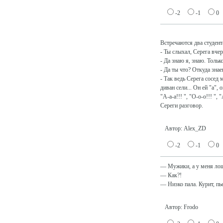
-2
-1
0
Встречаются два студент
- Ты слыхал, Серега вч
- Да знаю я, знаю. Тольк
- Да ты что? Откуда зна
- Так ведь Серега сосед 
диван сели... Он ей "а", 
"А-а-а!!! ", "О-о-о!!! ", 
Сереги разговор.
Автор: Alex_ZD
-2
-1
0
— Мужики, а у меня лош
— Как?!
— Низко пала. Курит, пьет
Автор: Frodo