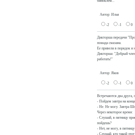
биноклем...
Автор: Илья
-2
-1
0
Дикторша передачи "Прог
помада смазана.
Ее привели в порядок и 
Дикторша: "Добрый член!
работать!"
Автор: Яков
-2
-1
0
Встречаются два друга,
- Пойдем завтра на конц
- Не. Не могу. Завтра Ш
Через некоторое время:
- Слушай, в пятницу при
пойдешь?
- Нет, не могу, в пятниц
- Слушай, кто такой это