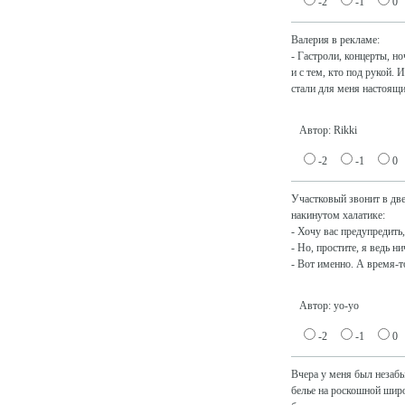
-2
-1
0
Валерия в рекламе:
- Гастроли, концерты, но
и с тем, кто под рукой.
стали для меня настоящи
Автор: Rikki
-2
-1
0
Участковый звонит в дв
накинутом халатике:
- Хочу вас предупредить,
- Но, простите, я ведь н
- Вот именно. А время-т
Автор: yo-yo
-2
-1
0
Вчера у меня был незаб
белье на роскошной широ