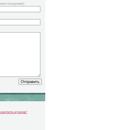
ожно псевдоним):
смотреть мультик!