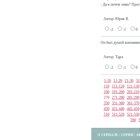
- Да я почем знаю? Прост
Автор: Юрик В.
-2
-1
0
Он был душой компании.
Автор: Tigra
-2
-1
0
1-10
11-20
21-30
31
110
111-120
121-130
190
191-200
201-210
270
271-280
281-290
350
351-360
361-370
430
431-440
441-450
510
511-520
521-530
590
О СЕРИАЛЕ
СЕРИИ
А
/
/