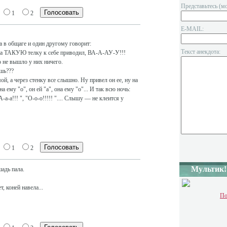
Представьтесь (м
1
2
E-MAIL:
а в общаге и один другому говорит:
Текст анекдота:
ера ТАКУЮ телку к себе приводил, ВА-А-АУ-У!!!
о не вышло у них ничего.
ешь???
мой, а через стенку все слышно. Ну привел он ее, ну на
она ему "о", он ей "а", она ему "о"... И так всю ночь:
"А-а-а!!! ", "О-о-о!!!!! ".... Слышу — не клеится у
1
2
Мультик!
адь пала.
, коней навела...
По