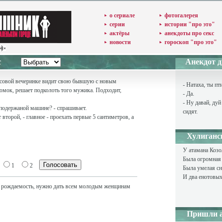
о сериале
фотогалерея
серии
истории "про это"
актёры
анекдоты про секс
новости
гороскоп "про это"
 секс
Анекдот дн
ссовой вечеринке видит свою бывшую с новым
- Натаха, ты п
мок, решает подколоть того мужика. Подходит,
- Да.
- Ну давай, дуй
а подержаной машине? - спрашивает.
сидят.
т второй, - главное - проехать первые 5 сантиметров, а
Хулиганс
У атамана Козо
Была огромная 
1
2
Была умелая с
И два енотовых
е рождаемость, нужно дать всем молодым женщинам
Пришли а