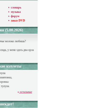
словарь
музыка
форум
заказ DVD
я (5.08.2026)
тичье молоко любишь?
 сюда, у меня здесь два орла
кие куплеты
лупа
винтовка,
норовка
 тулупа.
остальные
некдот!