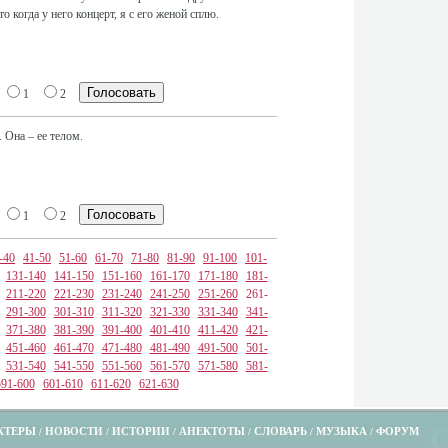
о когда у него концерт, я с его женой сплю.
1
2
 Она – ее телом.
1
2
-40
41-50
51-60
61-70
71-80
81-90
91-100
101-
131-140
141-150
151-160
161-170
171-180
181-
211-220
221-230
231-240
241-250
251-260
261-
291-300
301-310
311-320
321-330
331-340
341-
371-380
381-390
391-400
401-410
411-420
421-
451-460
461-470
471-480
481-490
491-500
501-
531-540
541-550
551-560
561-570
571-580
581-
591-600
601-610
611-620
621-630
КТЕРЫ
НОВОСТИ
ИСТОРИИ
АНЕКТОТЫ
СЛОВАРЬ
МУЗЫКА
ФОРУМ
/
/
/
/
/
/