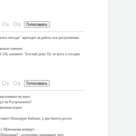
1
2
ноз погоды" приходит на работу вся растрепанная,
начали снимать.
 Ой, извините. Толстый день! Ну не могу я сегодня
1
2
 поклонники музыки.
ерт на Ростроповича?
пильман играет.
езжает Монсеррат Кабалье, я два билета достал,
у у Шпильмана концерт...
т Шпильман? - изумленно спрашивает друг.