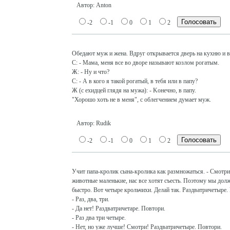
Автор: Anton
-2
-1
0
1
2
Обедают муж и жена. Вдруг открывается дверь на кухню и в
С: - Мама, меня все во дворе называют козлом рогатым.
Ж: - Ну и что?
С: - А в кого я такой рогатый, в тебя или в папу?
Ж (с ехидцей глядя на мужа): - Kонечно, в папу.
"Хорошо хоть не в меня", с облегчением думает муж.
Автор: Rudik
-2
-1
0
1
2
Учит папа-кролик сына-кролика как размножаться. - Cмотр
животные маленькие, нас все хотят съесть. Поэтому мы долж
быстро. Вот четыре крольчихи. Делай так. Раздватричетыре
- Раз, два, три.
- Да нет! Раздватричетаре. Повтори.
- Раз два три четыре.
- Нет, но уже лучше! Смотри! Раздватричетыре. Повтори.