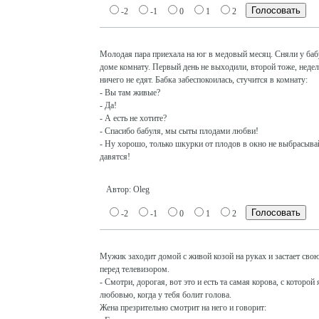
-2
-1
0
1
2
Молодая пара приехала на юг в медовый месяц. Сняли у баб
доме комнату. Первый день не выходили, второй тоже, неде
ничего не едят. Бабка забеспокоилась, стучится в комнату:
- Вы там живые?
- Да!
- А есть не хотите?
- Спасибо бабуля, мы сыты плодами любви!
- Ну хорошо, только шкурки от плодов в окно не выбрасывай
давятся!
Автор: Oleg
-2
-1
0
1
2
Мужик заходит домой с живой козой на руках и застает сво
перед телевизором.
- Смотри, дорогая, вот это и есть та самая корова, с которой
любовью, когда у тебя болит голова.
Жена презрительно смотрит на него и говорит: