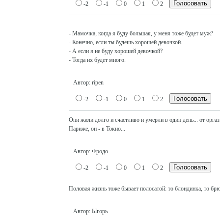
-2
-1
0
1
2
- Мамочка, когда я буду большая, у меня тоже будет муж?
- Конечно, если ты будешь хорошей девочкой.
- А если я не буду хорошей девочкой?
- Тогда их будет много.
Автор: ripen
-2
-1
0
1
2
Они жили долго и счастливо и умерли в один день... от оргазм
Париже, он - в Токио...
Автор: Фродо
-2
-1
0
1
2
Половая жизнь тоже бывает полосатой: то блондинка, то брю
Автор: Ыгорь