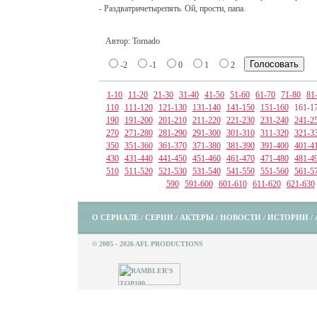
- Раздватричетырепять. Ой, прости, папа.
Автор: Tornado
-2
-1
0
1
2
1-10
11-20
21-30
31-40
41-50
51-60
61-70
71-80
81
110
111-120
121-130
131-140
141-150
151-160
161-1
190
191-200
201-210
211-220
221-230
231-240
241-2
270
271-280
281-290
291-300
301-310
311-320
321-3
350
351-360
361-370
371-380
381-390
391-400
401-4
430
431-440
441-450
451-460
461-470
471-480
481-4
510
511-520
521-530
531-540
541-550
551-560
561-5
590
591-600
601-610
611-620
621-630
О СЕРИАЛЕ
СЕРИИ
АКТЕРЫ
НОВОСТИ
ИСТОРИИ
/
/
/
/
/
© 2005 - 2026 AFL PRODUCTIONS