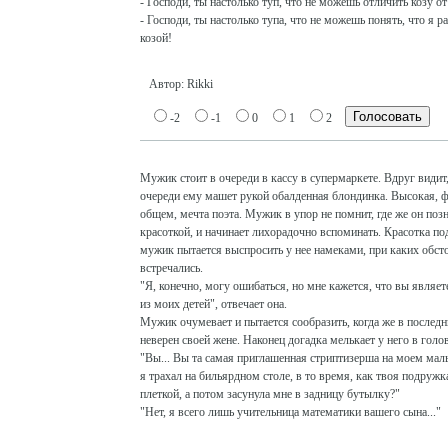
- Господи, ты настолько туп, что не можешь отличить козу о
- Господи, ты настолько тупа, что не можешь понять, что я р
козой!
Автор: Rikki
-2
-1
0
1
2
Мужик стоит в очереди в кассу в супермаркете. Вдруг видит,
очереди ему машет рукой обалденная блондинка. Высокая, ф
общем, мечта поэта. Мужик в упор не помнит, где же он поз
красоткой, и начинает лихорадочно вспоминать. Красотка по
мужик пытается выспросить у нее намеками, при каких обст
встречались.
"Я, конечно, могу ошибаться, но мне кажется, что вы являе
из моих детей", отвечает она.
Мужик очумевает и пытается сообразить, когда же в последн
неверен своей жене. Наконец догадка мелькает у него в голов
"Вы... Вы та самая приглашенная стриптизерша на моем ма
я трахал на бильярдном столе, в то время, как твоя подружк
плеткой, а потом засунула мне в задницу бутылку?"
"Нет, я всего лишь учительница математики вашего сына..."