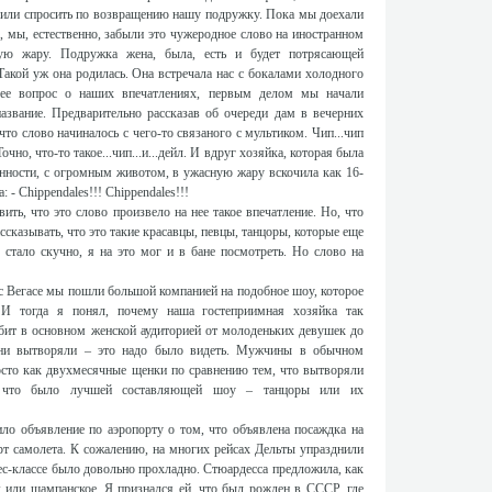
ешили спросить по возвращению нашу подружку. Пока мы доехали
, мы, естественно, забыли это чужеродное слово на иностранном
ую жару. Подружка жена, была, есть и будет потрясающей
Такой уж она родилась. Она встречала нас с бокалами холодного
ее вопрос о наших впечатлениях, первым делом мы начали
азвание. Предварительно рассказав об очереди дам в вечерних
что слово начиналось с чего-то связаного с мультиком. Чип...чип
очно, что-то такое...чип...и...дейл. И вдруг хозяйка, которая была
нности, с огромным животом, в ужасную жару вскочила как 16-
: - Chippendales!!! Chippendales!!!
ить, что это слово произвело на нее такое впечатление. Но, что
ассказывать, что это такие красавцы, певцы, танцоры, которые еще
 стало скучно, я на это мог и в бане посмотреть. Но слово на
ос Вегасе мы пошли большой компанией на подобное шоу, которое
 И тогда я понял, почему наша гостеприимная хозяйка так
абит в основном женской аудиторией от молоденьких девушек до
ни вытворяли – это надо было видеть. Мужчины в обычном
осто как двухмесячные щенки по сравнению тем, что вытворяли
, что было лучшей составляющей шоу – танцоры или их
ло объявление по аэропорту о том, что объявлена посаждка на
рт самолета. К сожалению, на многих рейсах Дельты упразднили
ес-классе было довольно прохладно. Стюардесса предложила, как
 или шампанское. Я признался ей, что был рожден в СССР, где