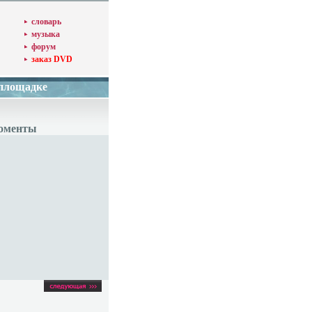
словарь
музыка
форум
заказ DVD
 площадке
моменты