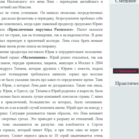
Смешное
рия Нюховского: его жена Лена – переводчик английского и
-летний сын Максим.
л не очень успешным. Он написал несколько посредственных
 рассылал фельетоны в периодику, безрезультатно пробовал себя
езко изменилась, когда один знакомый продюсер предложил Юрию
иала
«Приключения поручика Ржевского»
. Пилот оказался
ел по стране, как на телевидении, так и на видеокассетах. В доме
был переведен в приличный колледж. Лена стала брать меньше
ная жизнь резко пошла на поправку.
жение продюсера поставило Юрия в затруднительное положение.
ийный сериал
«Мальчишник»
. Юрий решил отказаться, так как
языком, передав привычки, пацанов, живущих в Москве в 2004
 подруга Татьяна, которая дружила с Юрием с юности, подала
азе телевидения требовалось написать сериал про веселые
не было указания писать про какое-то определенное время. Таня
Практичес
 Юрия, о которых Лена даже не догадывалась. Также она знала,
 у Юрия, в Одессе, где Татьяна и Юрий родились и выросли, была
 можно было назвать лучше компанией ловеласов страны. С ними
й и приключений, большинство из которых, были смешными.
ть их и на всякий случай изменить имена. Юрий идет на поводу у
ериал. Ситуация развивается таким образом, что Лена начинает
 смертных грехах. Это приводит к разрыву их отношений. Лена
 тоже оказывается на распутье: она влюбляется в Сергея
а сериала, который пишет Юра, и при этом сама не верит в
тому. Сюжет первого цикла из 10 серий заканчивается очень