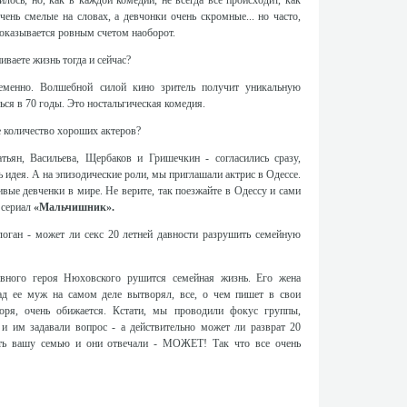
лось, но, как в каждой комедии, не всегда все происходит, как
чень смелые на словах, а девчонки очень скромные... но часто,
е оказывается ровным счетом наоборот.
иваете жизнь тогда и сейчас?
ременно. Волшебной силой кино зритель получит уникальную
ся в 70 годы. Это ностальгическая комедия.
ое количество хороших актеров?
атьян, Васильева, Щербаков и Гришечкин - согласились сразу,
 идея. А на эпизодические роли, мы приглашали актрис в Одессе.
вые девченки в мире. Не верите, так поезжайте в Одессу и сами
 сериал
«Мальчишник».
логан - может ли секс 20 летней давности разрушить семейную
вного героя Нюховского рушится семейная жизнь. Его жена
зад ее муж на самом деле вытворял, все, о чем пишет в свои
оря, очень обижается. Кстати, мы проводили фокус группы,
и им задавали вопрос - а действительно может ли разврат 20
ить вашу семью и они отвечали - МОЖЕТ! Так что все очень