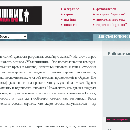
о сериале
фотогалерея
серии
истории "про это"
актёры
анекдоты про секс
новости
гороскоп "про это"
На съемочной
Рабочие 
 летней давности разрушить семейную жизнь?» На этот вопрос
и нового сериала
«Мальчишник»
. Это ностальгическая комедия.
астоящее время в Москве, Известный писатель Юрий Нюховский
ет телесериал о похождении 18-летних героев - любовников,
ных воспоминаниях о своей юности, проведенной в Одессе. Его
ина)
даже и не подозревает, что у мужа была такая бурная
помнить и вдохновить писателя Нюховского его давняя подруга
ева)
, которая и нашла для нового сериала заказчика - Сергея,
оторого к тому же влюбляется совсем как девчонка... Герои
жены в съемки сериала, что скоро совсем запутываются - где
м из престижных, но старых писательских домов, живет семья