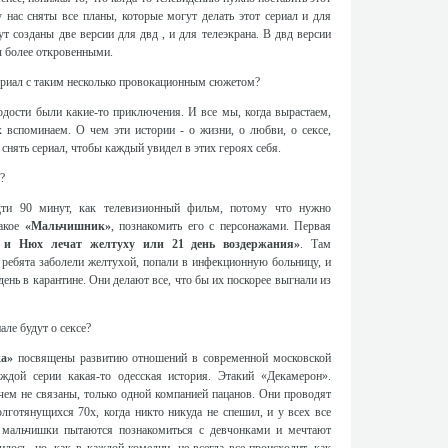
у нас сняты все планы, которые могут делать этот сериал и для
т созданы две версии для двд , и для телеэкрана. В двд версии
ы более откровенными.
сериал с таким несколько провокационным сюжетом?
одости были какие-то приключения. И все мы, когда вырастаем,
 вспоминаем. О чем эти истории - о жизни, о любви, о сексе,
снять сериал, чтобы каждый увидел в этих героях себя.
?
дти 90 минут, как телевизионный фильм, потому что нужно
такое
«Мальчишник»
, познакомить его с персонажами. Первая
 и Нюх лечат желтуху или 21 день воздержания»
. Там
к ребята заболели желтухой, попали в инфекционную больницу, и
день в карантине. Они делают все, что бы их поскорее выгнали из
але будут о сексе?
а»
посвящены развитию отношений в современной московской
ждой серии какая-то одесская история. Этакий «Декамерон».
чем не связаны, только одной компанией пацанов. Они проводят
лготянущихся 70х, когда никто никуда не спешил, и у всех все
 мальчишки пытаются познакомиться с девчонками и мечтают