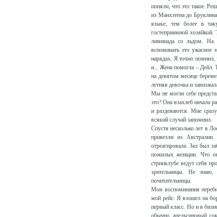
поняли, что это такое. Р
из Манхэтена до Бруклина
языке, тем более в так
гостеприимной хозяйкой. 
лиминада со льдом. На 
вспоминать это ужасное н
нарядах. Я точно помнил, 
и... Жена помогла – Дейл. Т
на девятом месяце береме
летняя девочка и завизжала
Мы не могли себе представ
это? Она взахлеб начала р
и раздеваются. Мне сразу
всякий случай запомнил.
Спустя несколько лет в Л
привезли из Австралии.
отреагировала. Зал был з
пожилых женщин. Что о
стрипклубе ведут себя пр
зрительницы. Не знаю
почитательницы.
Мои воспоминания переби
мой рейс. Я взошел на бо
первый класс. Но и в бизн
обычно, апельсиновый сок