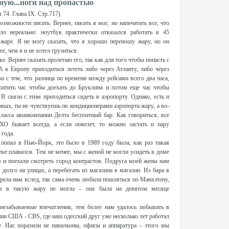
ную...ноги над пропастью
74. Глава IX. Стр.717)
зможности писать. Вернее, писать я мог, но напечатать все, что
о нереально: ноутбук практически отказался работать в 45
жаре. Я не могу сказать, что я хорошо переношу жару, но он
е, чем я и не хотел грузиться.
. Вернее сказать пролетаю его, так как для того чтобы попасть с
 в Европу приходиться лететь либо через Атланту, либо через
и с тем, что разница по времени между рейсами всего два часа,
тратить час чтобы доехать до Бруклина и потом еще час чтобы
 В связи с этим приходиться сидеть в аэропорту. Однако, есть и
вых, ты не чувствуешь по кондиционерами аэропорта жару, а во-
класса авиакомпании Делта бесплатный бар. Как говориться, все
ХО бывает всегда, а если повезет, то можно застать и пару
года.
 попал в Нью-Йорк, это было в 1989 году была, как раз такая
ьт плавился. Тем не менее, мы с женой не могли усидеть в доме
 и поехали смотреть город контрастов. Подруга моей жены нам
 долго на улицах, а перебегать из магазина в магазин. Из бара в
рела нам вслед, так сама очень любила пошляться по Манхэтену,
ти в такую жару не могла – она была на девятом месяце
 незабываемые впечатления, тем более нам удалось побывать в
ии США - CBS, где наш одесский друг уже несколько лет работал
е. Нас поразили не павильоны, офисы и аппаратура – этого мы