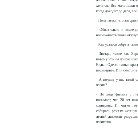
чтобы у них что-то получи
хочется. Все мальчишки о
когда доходит до дела, вс
- Получается, что вы сравн
- Обязательно и всенеп
возможность вновь окунуть
- Как удалось собрать так
- Звезды, такие как Хар
потому что им понравилась
Ведь в Одессе самые краси
посмотрите. Или смотрите
- А почему у вас такой с
жизнь?
- По ходу фильма у гла
понимает, что 20 лет на
сценариях. И, мягко гов
собирали разных женщин 
летней давности разруш
жизненно.