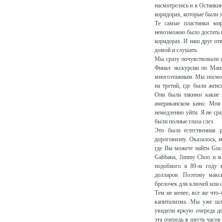
насмотрелись и в Останки
коридорах, которые были з
Те самые пластинки мир
невозможно было достать н
коридорах. И наш друг отв
домой и слушать.
Мы сразу почувствовали с
Финал экскурсии по Манх
многоэтажным. Мы посмотр
на третий, где были жен
Они были такими какие м
американском кино. Моя 
немедленно уйти. Я не ср
были полные глаза слез.
Это была естественная 
дороговизну. Оказалось, 
где Вы можете найти Gucci
Gabbana, Jimmy Choo и мн
подобного в 89-м году
долларов. Поэтому макс
брелочек для ключей или 
Тем не менее, все же что
капитализма. Мы уже шли
увидели яркую очередь де
эта очередь в шесть часов