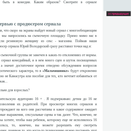
 быть в комедии. Каким образом? Смотрите в сериале
ервью с продюсером сериала
в, что скоро на экраны выйдет новый сериал с многообещающим
, мы напросились на съемочную площадку. Прямо мимо нас в
сли резиновую женщину из секс - магазина. Поймав наши
юсер сериала Юрий Володарский сразу расставил точки над и:
 съемочной группы не замечен в каких-то отклонениях от нормы.
ш сериал комедийный, и в нем много сцен и шуток посвященных
а значит достаточное время отведено обсуждениям вопросов
эротического характера, то в
«Мальчишнике»
будут откровенно
о не Камасутра или пособие для тех, кто мечтает избавиться от
как...
ельно для взрослых?
зрительскую аудиторию 16 + . Я подчеркиваю: детям до 16 не
позволения их родителей. При просмотре многих сериалов и
упреждают на кого они рассчитаны и какое содержимое ожидает
рные выражения, сексуальные сцены и так далее. Что, конечно, не
вы хотите, чтобы ваш ребенок, которому еще не исполнилось 16
секса, то, конечно, вы можете разрешить ему смотреть
менее, понимая то, что когда-то телевидению нужно поставить этот