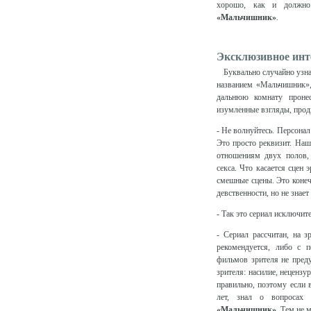
хорошо, как и должно
«Мальчишник»
.
Эксклюзивное инт
Буквально случайно узна
названием «Мальчишник»
дальнюю комнату проне
изумленные взгляды, прод
- Не волнуйтесь. Персонал
Это просто реквизит. На
отношениям двух полов, 
секса. Что касается сцен 
смешные сцены. Это конечн
девственности, но не знает 
- Так это сериал исключит
- Сериал рассчитан, на 
рекомендуется, либо с 
фильмов зрителя не пред
зрителя: насилие, нецензу
правильно, поэтому если 
лет, знал о вопросах 
«Мальчишник»
. Тем не 