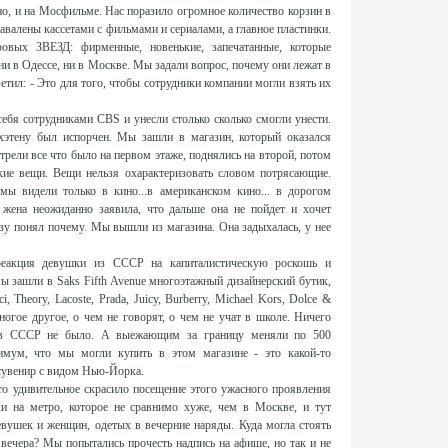
но, и на Мосфильме. Нас поразило огромное количество корзин в
авалены кассетами с фильмами и сериалами, а главное пластинки.
овых ЗВЕЗД: фирменные, новенькие, запечатанные, которые
и в Одессе, ни в Москве. Мы задали вопрос, почему они лежат в
етил: - Это для того, чтобы сотрудники компании могли взять их
ебя сотрудниками CBS и унесли столько сколько смогли унести.
этену был испорчен. Мы зашли в магазин, который оказался
ели все что было на первом этаже, поднялись на второй, потом
ские вещи. Вещи нельзя охарактеризовать словом потрясающие.
ы видели только в кино...в американском кино... в дорогом
жена неожиданно заявила, что дальше она не пойдет и хочет
азу понял почему. Мы вышли из магазина. Она задыхалась, у нее
реакция девушки из СССР на капиталистическую роскошь и
мы зашли в Saks Fifth Avenue многоэтажный дизайнерский бутик,
, Theory, Lacoste, Prada, Juicy, Burberry, Michael Kors, Dolce &
огое другое, о чем не говорят, о чем не учат в школе. Ничего
 в СССР не было. А выежающим за границу меняли по 500
имум, что мы могли купить в этом магазине - это какой-то
сувенир с видом Нью-Йорка.
-то удивительное скрасило посещение этого ужасного проявления
 на метро, которое не сравнимо хуже, чем в Москве, и тут
вушек и женщин, одетых в вечерние наряды. Куда могла стоять
 вечера? Мы попытались прочесть надпись на афише, но так и не