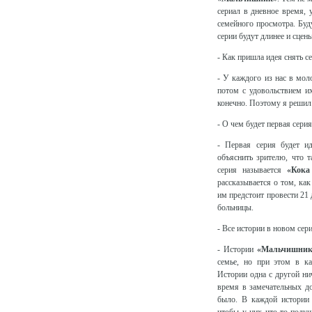
сериал в дневное время, 
семейного просмотра. Буду
серии будут длинее и сцен
- Как пришла идея снять 
- У каждого из нас в мол
потом с удовольствием их
конечно. Поэтому я решил 
- О чем будет первая серия
- Первая серия будет и
объяснить зрителю, что 
серия называется
«Кока
рассказывается о том, ка
им предстоит провести 21 
больницы.
- Все истории в новом сери
- Истории
«Мальчишник
семье, но при этом в ка
Истории одна с другой ни
время в замечательных до
было. В каждой истории