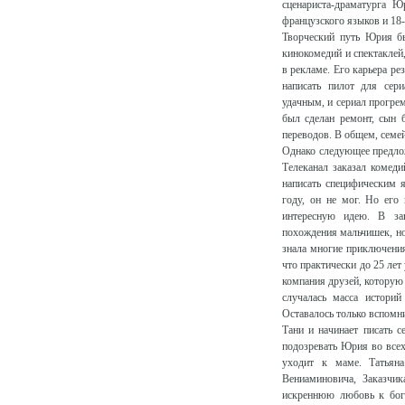
сценариста-драматурга Ю
французского языков и 18
Творческий путь Юрия бы
кинокомедий и спектаклей,
в рекламе. Его карьера р
написать пилот для сер
удачным, и сериал прогрем
был сделан ремонт, сын 
переводов. В общем, семей
Однако следующее предло
Телеканал заказал комед
написать специфическим 
году, он не мог. Но его
интересную идею. В зак
похождения мальчишек, но 
знала многие приключения
что практически до 25 лет
компания друзей, которую
случалась масса истори
Оставалось только вспомни
Тани и начинает писать с
подозревать Юрия во всех
уходит к маме. Татьяна
Вениаминовича, Заказчик
искреннюю любовь к бога