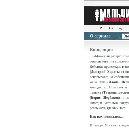
О сериале
Концепция
«Может ли разврат 20-ти
решили ответить создател
Действие происходит в н
(Дмитрий Харатьян)
пиш
основываясь на собствен
жена Лена
(Илона Шевн
молодость... Помогает вс
Танюха
(Татьяна Василь
(Борис Щербаков)
, в к
комедии настолько погру
реальность, где вымысел...
Как все начиналось...
В центре Москвы, в одно