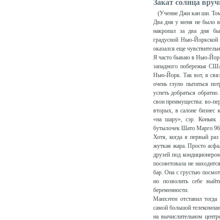
Закат солнца вруч
(Учение Джи кан ши. Том 
Два дня у меня не было во
накропал за два дня был
градусной Нью-Йоркской 
оказался еще чувствительне
Я часто бываю в Нью-Йорке
западного побережья США
Нью-Йорк. Так вот, в связ
очень глупо пытаться по
успеть добраться обратно.
свои преимущества: во-пер
вторых, в салоне бизнес 
«на шару», сэр. Коньяк 
бутылочек Шато Марго 96 
Хотя, когда я первый раз
жуткая жара. Просто асфал
друзей под кондиционером
посоветовала не находится
бар. Она с грустью посмот
но позволить себе вый
беременности.
Манхэтен отставил тогда
самой большой телекомпан
на вычислительном центр